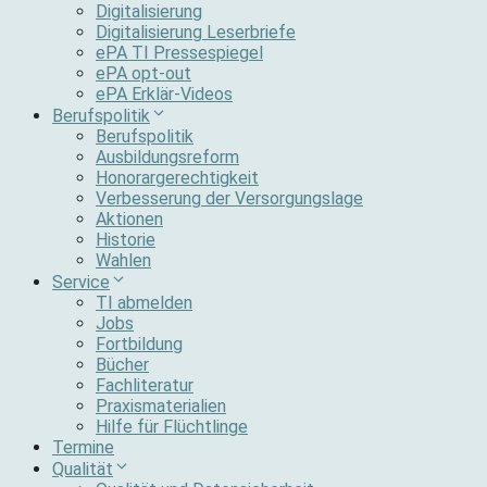
Digitalisierung
Digitalisierung Leserbriefe
ePA TI Pressespiegel
ePA opt-out
ePA Erklär-Videos
Berufspolitik
Berufspolitik
Ausbildungsreform
Honorargerechtigkeit
Verbesserung der Versorgungslage
Aktionen
Historie
Wahlen
Service
TI abmelden
Jobs
Fortbildung
Bücher
Fachliteratur
Praxismaterialien
Hilfe für Flüchtlinge
Termine
Qualität