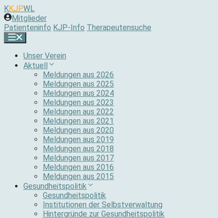
Zum
K
KJP
WL
Inhalt
Mitglieder
springen
Patienteninfo
KJP-Info
Therapeutensuche
Unser Verein
Aktuell
Meldungen aus 2026
Meldungen aus 2025
Meldungen aus 2024
Meldungen aus 2023
Meldungen aus 2022
Meldungen aus 2021
Meldungen aus 2020
Meldungen aus 2019
Meldungen aus 2018
Meldungen aus 2017
Meldungen aus 2016
Meldungen aus 2015
Gesundheitspolitik
Gesundheitspolitik
Institutionen der Selbstverwaltung
Hintergründe zur Gesundheitspolitik