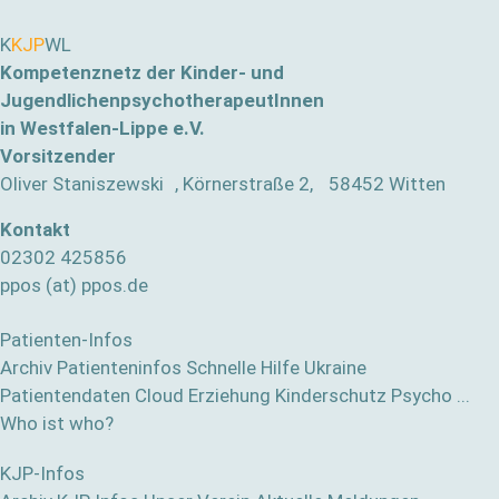
K
KJP
WL
Kompetenznetz der Kinder- und
JugendlichenpsychotherapeutInnen
in Westfalen-Lippe e.V.
Vorsitzender
Oliver Staniszewski , Körnerstraße 2, 58452 Witten
Kontakt
02302 425856
ppos (at) ppos.de
Patienten-Infos
Archiv Patienteninfos
Schnelle Hilfe
Ukraine
Patientendaten Cloud
Erziehung
Kinderschutz
Psycho ...
Who ist who?
KJP-Infos