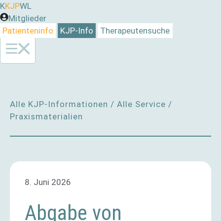
Zum
K
KJP
WL
Inhalt
Mitglieder
springen
Patienteninfo
KJP-Info
Therapeutensuche
Alle KJP-Informationen
/
Alle Service
/
Praxismaterialien
8. Juni 2026
Abgabe von