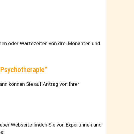
mmen oder Wartezeiten von drei Monanten und
 Psychotherapie“
nn können Sie auf Antrag von Ihrer
e­ser Web­sei­te fin­den Sie von Ex­per­tin­nen und
ps: