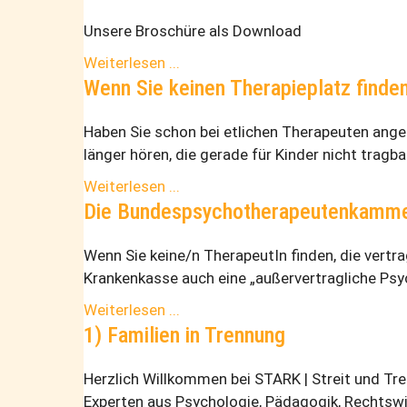
Unsere Broschüre als Download
Weiterlesen ...
Wenn Sie keinen Therapieplatz finde
Haben Sie schon bei etlichen Therapeuten ange
länger hören, die gerade für Kinder nicht tragba
Weiterlesen ...
Die Bundespsychotherapeutenkammer 
Wenn Sie keine/n TherapeutIn finden, die vert
Krankenkasse auch eine „außervertragliche Psyc
Weiterlesen ...
1) Familien in Trennung
Herz­lich Will­kom­men bei STARK | Streit und Tren­n
Ex­per­ten aus Psy­cho­lo­gie, Päd­ago­gik, Rechts­w