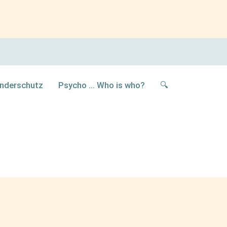
inderschutz
Psycho … Who is who?
🔍