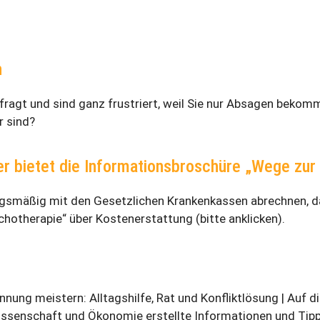
n
fragt und sind ganz frustriert, weil Sie nur Absagen beko
r sind?
bietet die Informationsbroschüre „Wege zur
ragsmäßig mit den Gesetzlichen Krankenkassen abrechnen, da
hotherapie“ über Kostenerstattung (bitte anklicken).
ung meis­tern: All­tags­hil­fe, Rat und Kon­flikt­lö­sung | Auf di
iss­en­schaft und Öko­no­mie er­stell­te In­for­ma­tio­nen und Tip