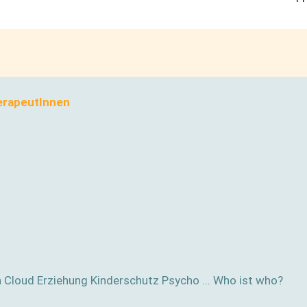
erapeutInnen
n Cloud
Erziehung
Kinderschutz
Psycho ... Who ist who?