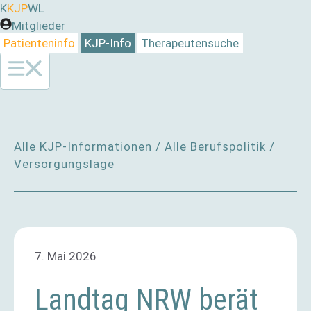
Zum
K
KJP
WL
Inhalt
Mitglieder
springen
Patienteninfo
KJP-Info
Therapeutensuche
Alle KJP-Informationen
/
Alle Berufspolitik
/
Versorgungslage
7. Mai 2026
Landtag NRW berät