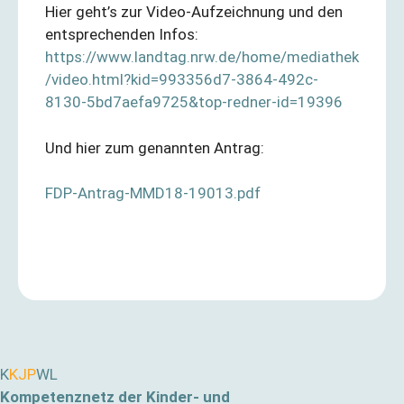
Hier geht’s zur Video-Aufzeichnung und den
entsprechenden Infos:
https://www.landtag.nrw.de/home/mediathek
/video.html?kid=993356d7-3864-492c-
8130-5bd7aefa9725&top-redner-id=19396
Und hier zum genannten Antrag:
FDP-Antrag-MMD18-19013.pdf
K
KJP
WL
Kompetenznetz der Kinder- und