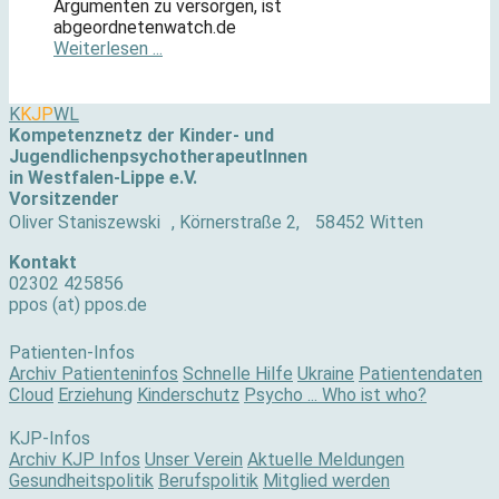
Argumenten zu versorgen, ist
abgeordnetenwatch.de
Weiterlesen ...
K
KJP
WL
Kompetenznetz der Kinder- und
JugendlichenpsychotherapeutInnen
in Westfalen-Lippe e.V.
Vorsitzender
Oliver Staniszewski , Körnerstraße 2, 58452 Witten
Kontakt
02302 425856
ppos (at) ppos.de
Patienten-Infos
Archiv Patienteninfos
Schnelle Hilfe
Ukraine
Patientendaten
Cloud
Erziehung
Kinderschutz
Psycho ... Who ist who?
KJP-Infos
Archiv KJP Infos
Unser Verein
Aktuelle Meldungen
Gesundheitspolitik
Berufspolitik
Mitglied werden