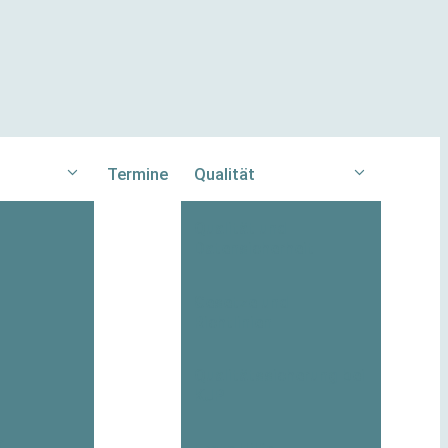
Termine
Qualität
Qualität und
Datensicherheit
Gesetze und
Richtlinien
Qualitätssicherung bei
KJP
r