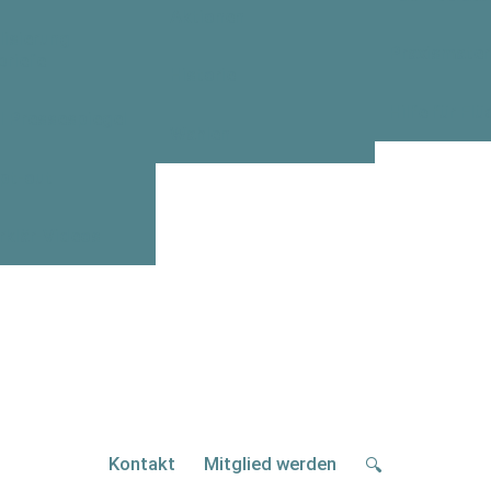
Aktionen
lisierung
Praxismateri
briefe
Historie
Hilfe für Flü
I Pressespiegel
Wahlen
pt-out
rklär-Videos
Kontakt
Mitglied werden
🔍