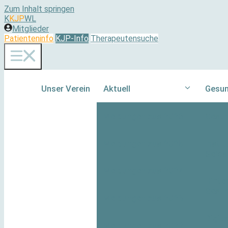
Zum Inhalt springen
K
KJP
WL
Mitglieder
Patienteninfo
KJP-Info
Therapeutensuche
Unser Verein
Aktuell
Gesun
Meldungen aus 2026
Gesun
Meldungen aus 2025
Instit
Selbs
Meldungen aus 2024
Hinte
Gesun
Meldungen aus 2023
Digita
Meldungen aus 2022