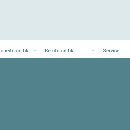
dheitspolitik
Berufspolitik
Service
dheitspolitik
Berufspolitik
TI abmelden
utionen der
Ausbildungsreform
Jobs
tverwaltung
Honorargerechtigkeit
Fortbildung
rgründe zur
dheitspolitik
Verbesserung der
Bücher
Versorgungslage
lisierung
Fachliteratu