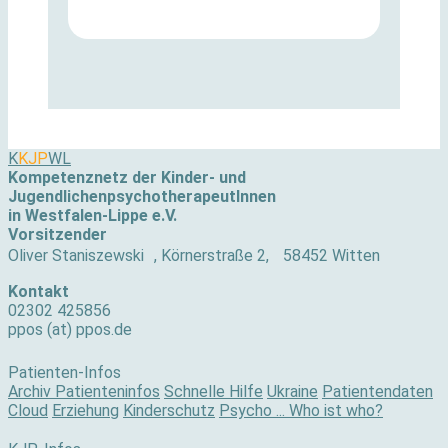
K
KJP
WL
Kompetenznetz der Kinder- und
JugendlichenpsychotherapeutInnen
in Westfalen-Lippe e.V.
Vorsitzender
Oliver Staniszewski , Körnerstraße 2, 58452 Witten
Kontakt
02302 425856
ppos (at) ppos.de
Patienten-Infos
Archiv Patienteninfos
Schnelle Hilfe
Ukraine
Patientendaten
Cloud
Erziehung
Kinderschutz
Psycho ... Who ist who?