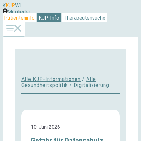
Zum
K
KJP
WL
Inhalt
Mitglieder
springen
Patienteninfo
KJP-Info
Therapeutensuche
Alle KJP-Informationen
/
Alle
Gesundheitspolitik
/
Digitalisierung
10. Juni 2026
Gefahr für Datenschutz