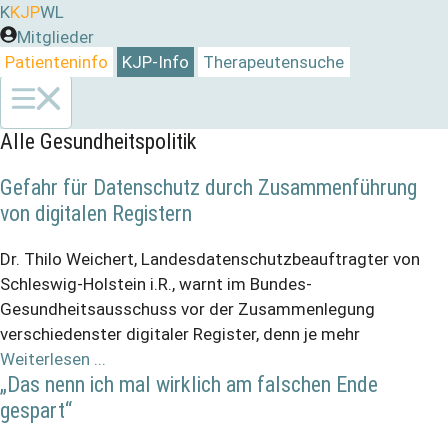
Zum
K
KJP
WL
Inhalt
Mitglieder
springen
Patienteninfo
KJP-Info
Therapeutensuche
Alle Gesundheitspolitik
Gefahr für Datenschutz durch Zusammenführung
von digitalen Registern
Dr. Thilo Weichert, Landesdatenschutzbeauftragter von
Schleswig-Holstein i.R., warnt im Bundes-
Gesundheitsausschuss vor der Zusammenlegung
verschiedenster digitaler Register, denn je mehr
Weiterlesen ...
„Das nenn ich mal wirklich am falschen Ende
gespart“