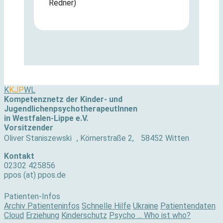
Redner)
K
KJP
WL
Kompetenznetz der Kinder- und
JugendlichenpsychotherapeutInnen
in Westfalen-Lippe e.V.
Vorsitzender
Oliver Staniszewski , Körnerstraße 2, 58452 Witten
Kontakt
02302 425856
ppos (at) ppos.de
Patienten-Infos
Archiv Patienteninfos
Schnelle Hilfe
Ukraine
Patientendaten
Cloud
Erziehung
Kinderschutz
Psycho ... Who ist who?