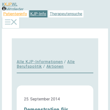
Zum
K
KJP
WL
Inhalt
Mitglieder
springen
Patienteninfo
KJP-Info
Therapeutensuche
Alle KJP-Informationen
/
Alle
Berufspolitik
/
Aktionen
25. September 2014
Demonstration für