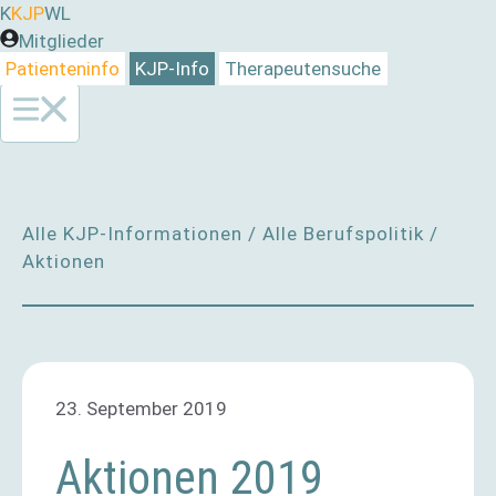
Zum
K
KJP
WL
Inhalt
Mitglieder
springen
Patienteninfo
KJP-Info
Therapeutensuche
Alle KJP-Informationen
/
Alle Berufspolitik
/
Aktionen
23. September 2019
Aktionen 2019