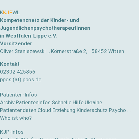
K
KJP
WL
Kompetenznetz der Kinder- und
JugendlichenpsychotherapeutInnen
in Westfalen-Lippe e.V.
Vorsitzender
Oliver Staniszewski , Körnerstraße 2, 58452 Witten
Kontakt
02302 425856
ppos (at) ppos.de
Patienten-Infos
Archiv Patienteninfos
Schnelle Hilfe
Ukraine
Patientendaten Cloud
Erziehung
Kinderschutz
Psycho ...
Who ist who?
KJP-Infos