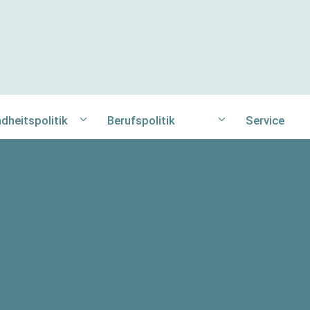
dheitspolitik
Berufspolitik
Service
dheitspolitik
Berufspolitik
TI abmelden
utionen der
Ausbildungsreform
Jobs
tverwaltung
Honorargerechtigkeit
Fortbildung
rgründe zur
dheitspolitik
Verbesserung der
Bücher
Versorgungslage
lisierung
Fachliteratu