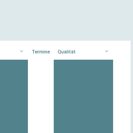
Termine
Qualität
Qualität und
Datensicherheit
Gesetze und
Richtlinien
Qualitätssicherung bei
KJP
r