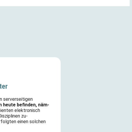
ter
in serverseitigen
n heute befinden, näm­
tienten elektronisch
sziplinen zu­
rfolgten einen solchen