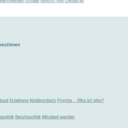
ndheitswesen-Schaar-spricht-von-Desaster
peutInnen
loud
Erziehung
Kinderschutz
Psycho ... Who ist who?
politik
Berufspolitik
Mitglied werden