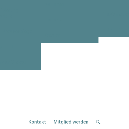
Aktionen
lisierung
Praxismateri
briefe
Historie
Hilfe für Flü
I Pressespiegel
Wahlen
pt-out
rklär-Videos
Kontakt
Mitglied werden
🔍