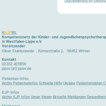
Digitalisierung-im-Gesu
K
KJP
WL
Kompetenznetz der Kinder- und Jugendlichenpsychothera
in Westfalen-Lippe e.V.
Vorsitzender
Oliver Staniszewski , Körnerstraße 2, 58452 Witten
Kontakt
02302 425856
ppos (at) ppos.de
Patienten-Infos
Archiv Patienteninfos
Schnelle Hilfe
Ukraine
Patientendaten C
KJP-Infos
Archiv KJP Infos
Unser Verein
Aktuelle Meldungen
Gesundheits