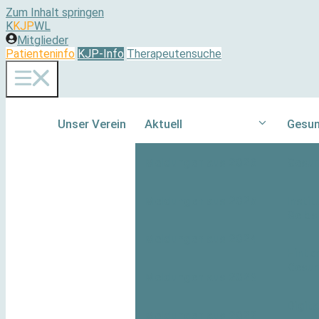
Zum Inhalt springen
K
KJP
WL
Mitglieder
Patienteninfo
KJP-Info
Therapeutensuche
Unser Verein
Aktuell
Gesun
Meldungen aus 2026
Gesun
Meldungen aus 2025
Instit
Selbs
Meldungen aus 2024
Hinte
Gesun
Meldungen aus 2023
Digita
Meldungen aus 2022