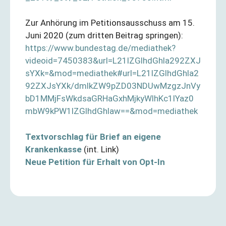
Zur Anhörung im Petitionsausschuss am 15.
Juni 2020 (zum dritten Beitrag springen):
https://www.bundestag.de/mediathek?
videoid=7450383&url=L21lZGlhdGhla292ZXJ
sYXk=&mod=mediathek#url=L21lZGlhdGhla2
92ZXJsYXk/dmlkZW9pZD03NDUwMzgzJnVy
bD1MMjFsWkdsaGRHaGxhMjkyWlhKc1lYaz0
mbW9kPW1lZGlhdGhlaw==&mod=mediathek
Textvorschlag für Brief an eigene
Krankenkasse
(int. Link)
Neue Petition für Erhalt von Opt-In