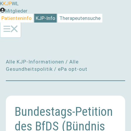
Zum
K
KJP
WL
Inhalt
Mitglieder
springen
Patienteninfo
KJP-Info
Therapeutensuche
Alle KJP-Informationen
/
Alle
Gesundheitspolitik
/
ePa opt-out
Bundestags-Petition
des BfDS (Bündnis