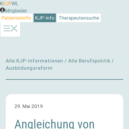
Zum
K
KJP
WL
Inhalt
Mitglieder
springen
Patienteninfo
KJP-Info
Therapeutensuche
Alle KJP-Informationen
/
Alle Berufspolitik
/
Ausbildungsreform
29. Mai 2019
Angleichung von