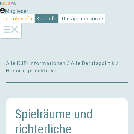
Zum
K
KJP
WL
Inhalt
Mitglieder
springen
Patienteninfo
KJP-Info
Therapeutensuche
Alle KJP-Informationen
/
Alle Berufspolitik
/
Honorargerechtigkeit
Spielräume und
richterliche