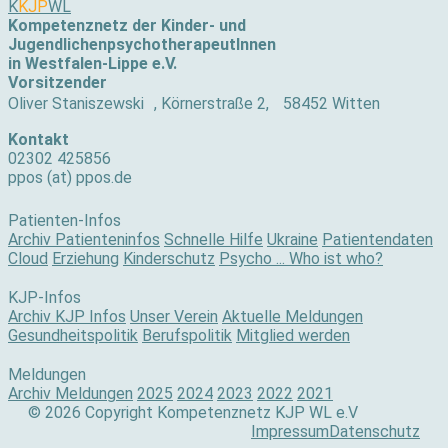
K
KJP
WL
Kompetenznetz der Kinder- und
JugendlichenpsychotherapeutInnen
in Westfalen-Lippe e.V.
Vorsitzender
Oliver Staniszewski , Körnerstraße 2, 58452 Witten
Kontakt
02302 425856
ppos (at) ppos.de
Patienten-Infos
Archiv Patienteninfos
Schnelle Hilfe
Ukraine
Patientendaten
Cloud
Erziehung
Kinderschutz
Psycho ... Who ist who?
KJP-Infos
Archiv KJP Infos
Unser Verein
Aktuelle Meldungen
Gesundheitspolitik
Berufspolitik
Mitglied werden
Meldungen
Archiv Meldungen
2025
2024
2023
2022
2021
© 2026 Copyright Kompetenznetz KJP WL e.V
Impressum
Datenschutz