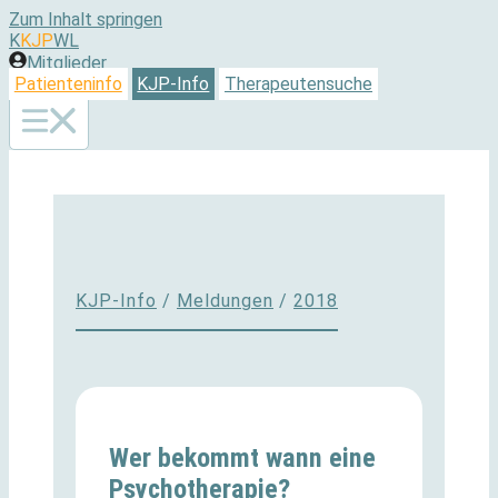
Zum Inhalt springen
K
KJP
WL
Mitglieder
Patienteninfo
KJP-Info
Therapeutensuche
KJP-Info
/
Meldungen
/
2018
Wer bekommt wann eine
Psychotherapie?