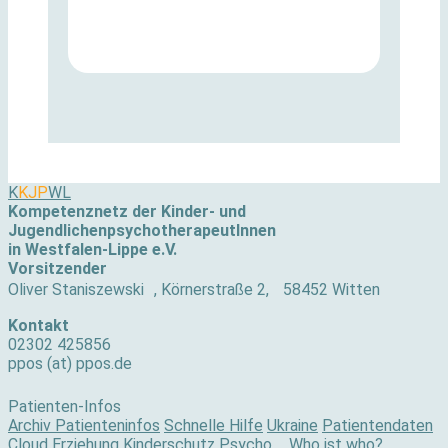
K
KJP
WL
Kompetenznetz der Kinder- und
JugendlichenpsychotherapeutInnen
in Westfalen-Lippe e.V.
Vorsitzender
Oliver Staniszewski , Körnerstraße 2, 58452 Witten
Kontakt
02302 425856
ppos (at) ppos.de
Patienten-Infos
Archiv Patienteninfos
Schnelle Hilfe
Ukraine
Patientendaten
Cloud
Erziehung
Kinderschutz
Psycho ... Who ist who?