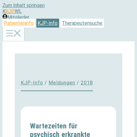
Zum Inhalt springen
K
KJP
WL
Mitglieder
Patienteninfo
KJP-Info
Therapeutensuche
KJP-Info
/
Meldungen
/
2018
Wartezeiten für
psychisch erkrankte