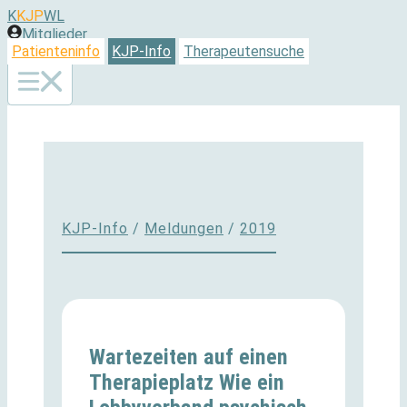
Zum
K
KJP
WL
Inhalt
Mitglieder
springen
Patienteninfo
KJP-Info
Therapeutensuche
KJP-Info
/
Meldungen
/
2019
Wartezeiten auf einen
Therapieplatz Wie ein