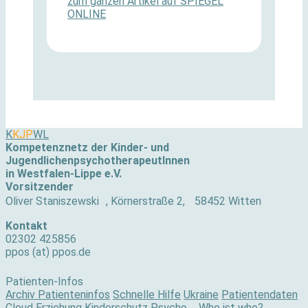
zum ganzen Artikel auf SPIEGEL
ONLINE
K
KJP
WL
Kompetenznetz der Kinder- und
JugendlichenpsychotherapeutInnen
in Westfalen-Lippe e.V.
Vorsitzender
Oliver Staniszewski , Körnerstraße 2, 58452 Witten
Kontakt
02302 425856
ppos (at) ppos.de
Patienten-Infos
Archiv Patienteninfos
Schnelle Hilfe
Ukraine
Patientendaten
Cloud
Erziehung
Kinderschutz
Psycho ... Who ist who?