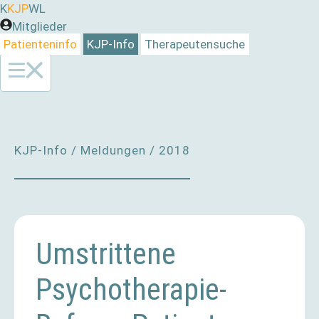
Zum
K
KJP
WL
Inhalt
Mitglieder
springen
Patienteninfo
KJP-Info
Therapeutensuche
KJP-Info
/
Meldungen
/
2018
Umstrittene
Psychotherapie-