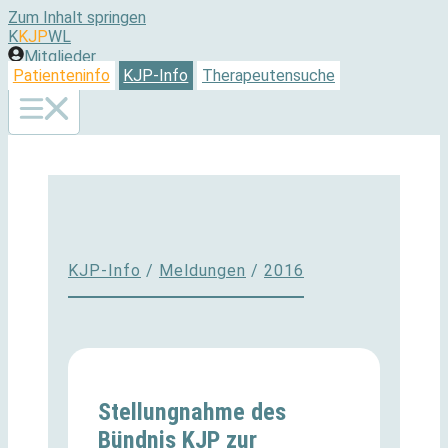
Zum Inhalt springen
K
KJP
WL
Mitglieder
Patienteninfo
KJP-Info
Therapeutensuche
KJP-Info
/
Meldungen
/
2016
Stellungnahme des
Bündnis KJP zur