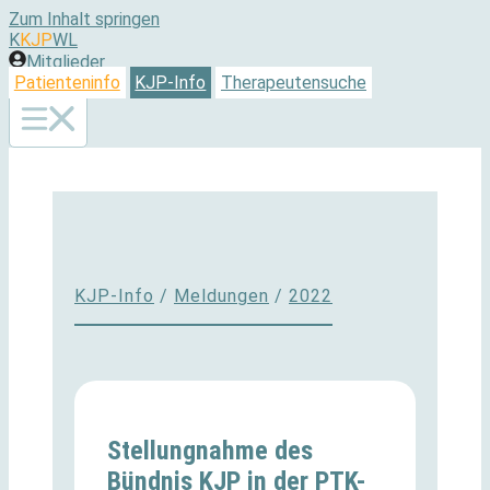
Zum Inhalt springen
K
KJP
WL
Mitglieder
Patienteninfo
KJP-Info
Therapeutensuche
KJP-Info
/
Meldungen
/
2022
Stellungnahme des
Bündnis KJP in der PTK-