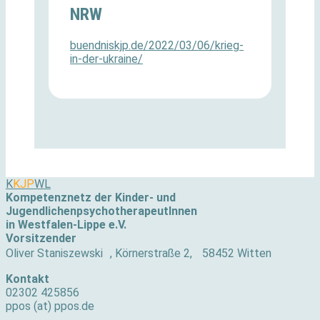
NRW
buendniskjp.de/2022/03/06/krieg-
in-der-ukraine/
K
KJP
WL
Kompetenznetz der Kinder- und
JugendlichenpsychotherapeutInnen
in Westfalen-Lippe e.V.
Vorsitzender
Oliver Staniszewski , Körnerstraße 2, 58452 Witten
Kontakt
02302 425856
ppos (at) ppos.de