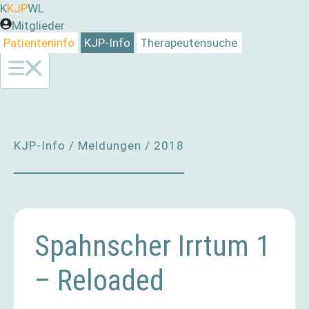
Zum
K
KJP
WL
Inhalt
Mitglieder
springen
Patienteninfo
KJP-Info
Therapeutensuche
KJP-Info
/
Meldungen
/
2018
Spahnscher Irrtum 1
– Reloaded