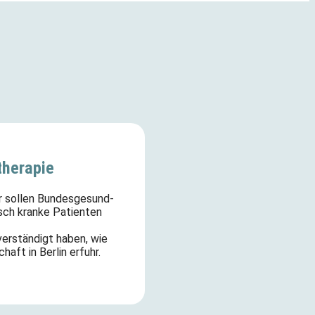
therapie
sollen Bun­des­ge­sund­
isch kranke Patienten
erständigt haben, wie
ft in Berlin erfuhr.