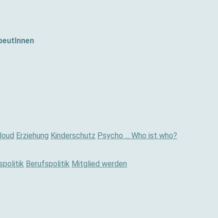
peutInnen
loud
Erziehung
Kinderschutz
Psycho ... Who ist who?
politik
Berufspolitik
Mitglied werden