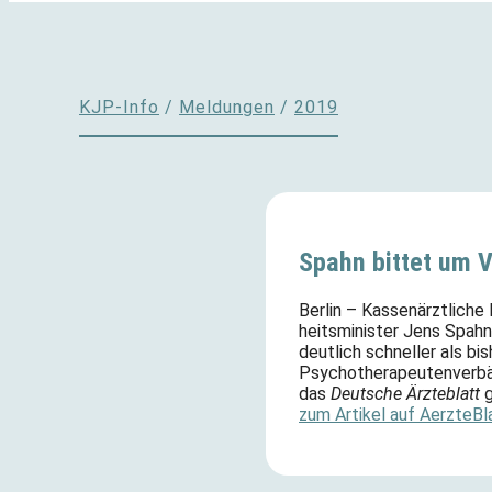
KJP-Info
/
Meldungen
/
2019
Spahn bittet um V
Berlin – Kassenärztliche
heits­mi­nis­ter Jens Sp
deutlich schneller als bi
Psychotherapeut
enverbä
das
Deutsche Ärzteblatt
g
zum Artikel auf AerzteBl