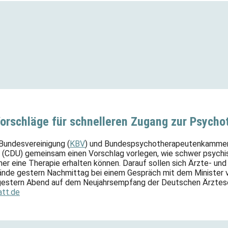
orschläge für schnelleren Zugang zur Psycho
 Bundesvereinigung (
KBV
) und
Bundespsychotherapeuten
kammer 
ahn (CDU) gemeinsam einen Vorschlag vorlegen, wie schwer psych
sher eine Therapie erhalten können. Darauf sollen sich Ärzte- und
nde gestern Nachmittag bei einem Gespräch mit dem Minister v
estern Abend auf dem Neujahrsempfang der Deutschen Ärztescha
att.de