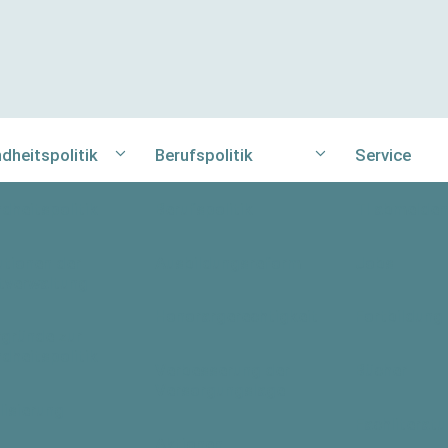
dheitspolitik
Berufspolitik
Service
dheitspolitik
Berufspolitik
TI abmelden
utionen der
Ausbildungsreform
Jobs
tverwaltung
Honorargerechtigkeit
Fortbildung
rgründe zur
dheitspolitik
Verbesserung der
Bücher
Versorgungslage
lisierung
Fachliteratu
Aktionen