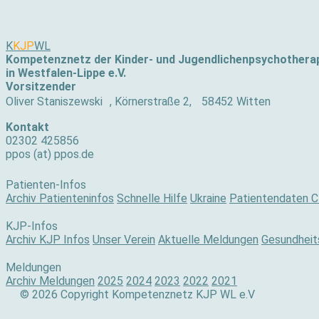
K
KJP
WL
Kompetenznetz der Kinder- und Jugendlichenpsychothera
in Westfalen-Lippe e.V.
Vorsitzender
Oliver Staniszewski , Körnerstraße 2, 58452 Witten
Kontakt
02302 425856
ppos (at) ppos.de
Patienten-Infos
Archiv Patienteninfos
Schnelle Hilfe
Ukraine
Patientendaten C
KJP-Infos
Archiv KJP Infos
Unser Verein
Aktuelle Meldungen
Gesundheits
Meldungen
Archiv Meldungen
2025
2024
2023
2022
2021
© 2026 Copyright Kompetenznetz KJP WL e.V