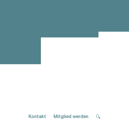
lisierung
Praxismateri
briefe
Historie
Hilfe für Flü
I Pressespiegel
Wahlen
pt-out
rklär-Videos
Kontakt
Mitglied werden
🔍