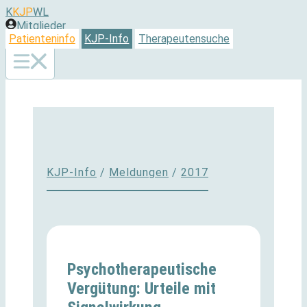
Zum
K
KJP
WL
Inhalt
Mitglieder
springen
Patienteninfo
KJP-Info
Therapeutensuche
KJP-Info
/
Meldungen
/
2017
Psychotherapeutische
Vergütung: Urteile mit