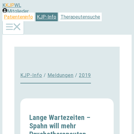
Zum
K
KJP
WL
Inhalt
Mitglieder
springen
Patienteninfo
KJP-Info
Therapeutensuche
KJP-Info
/
Meldungen
/
2019
Lange Wartezeiten –
Spahn will mehr