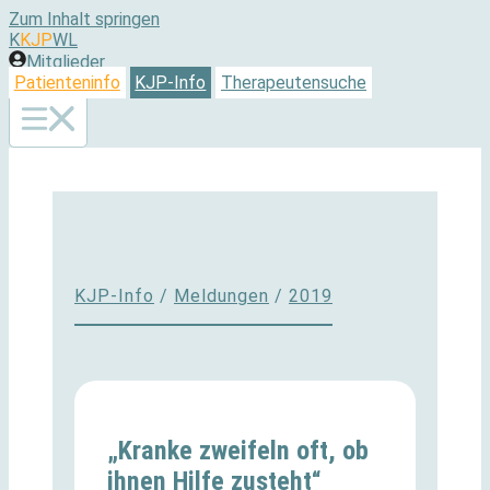
Zum Inhalt springen
K
KJP
WL
Mitglieder
Patienteninfo
KJP-Info
Therapeutensuche
KJP-Info
/
Meldungen
/
2019
„Kranke zweifeln oft, ob
ihnen Hilfe zusteht“