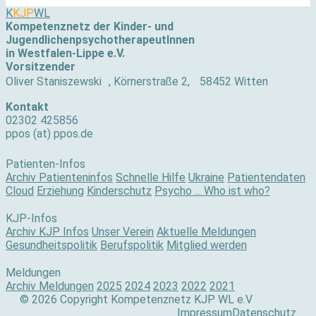
K
KJP
WL
Kompetenznetz der Kinder- und
JugendlichenpsychotherapeutInnen
in Westfalen-Lippe e.V.
Vorsitzender
Oliver Staniszewski , Körnerstraße 2, 58452 Witten
Kontakt
02302 425856
ppos (at) ppos.de
Patienten-Infos
Archiv Patienteninfos
Schnelle Hilfe
Ukraine
Patientendaten
Cloud
Erziehung
Kinderschutz
Psycho ... Who ist who?
KJP-Infos
Archiv KJP Infos
Unser Verein
Aktuelle Meldungen
Gesundheitspolitik
Berufspolitik
Mitglied werden
Meldungen
Archiv Meldungen
2025
2024
2023
2022
2021
© 2026 Copyright Kompetenznetz KJP WL e.V
Impressum
Datenschutz