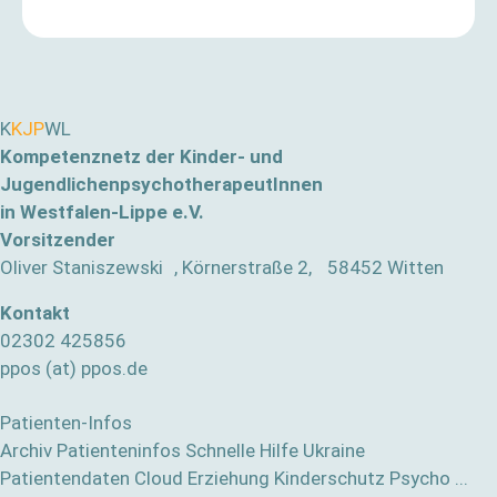
K
KJP
WL
Kompetenznetz der Kinder- und
JugendlichenpsychotherapeutInnen
in Westfalen-Lippe e.V.
Vorsitzender
Oliver Staniszewski , Körnerstraße 2, 58452 Witten
Kontakt
02302 425856
ppos (at) ppos.de
Patienten-Infos
Archiv Patienteninfos
Schnelle Hilfe
Ukraine
Patientendaten Cloud
Erziehung
Kinderschutz
Psycho ...