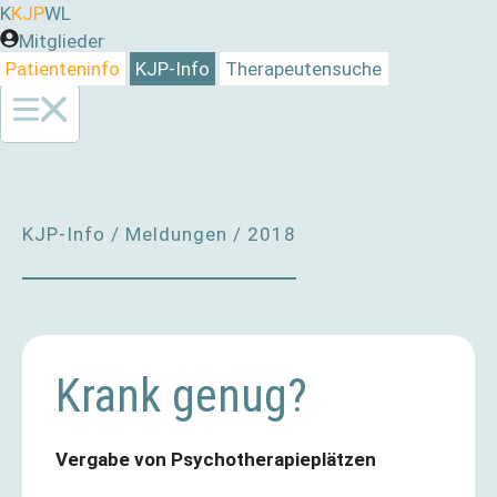
Zum
K
KJP
WL
Inhalt
Mitglieder
springen
Patienteninfo
KJP-Info
Therapeutensuche
KJP-Info
/
Meldungen
/
2018
Krank genug?
Vergabe von Psychotherapieplätzen