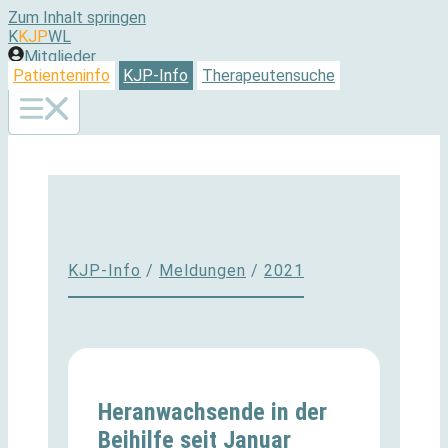
Zum Inhalt springen
K
KJP
WL
Mitglieder
Patienteninfo
KJP-Info
Therapeutensuche
KJP-Info
/
Meldungen
/
2021
Heranwachsende in der
Beihilfe seit Januar