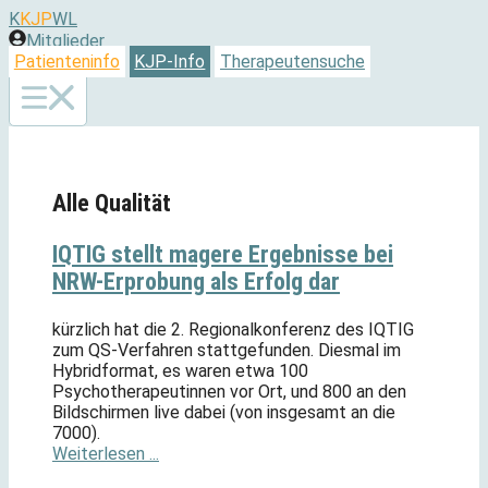
Zum
K
KJP
WL
Inhalt
Mitglieder
springen
Patienteninfo
KJP-Info
Therapeutensuche
Alle Qualität
IQTIG stellt magere Ergebnisse bei
NRW-Erprobung als Erfolg dar
kürzlich hat die 2. Regionalkonferenz des IQTIG
zum QS-Verfahren stattgefunden. Diesmal im
Hybridformat, es waren etwa 100
Psychotherapeutinnen vor Ort, und 800 an den
Bildschirmen live dabei (von insgesamt an die
7000).
Weiterlesen ...