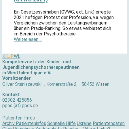
Ein Gesetzesvorhaben (GVWG, ext. Link) erregte
2021 heftigen Protest der Profession, v.a. wegen
Vergleichen zwischen den Leistungserbringern
über ein Praxis-Ranking. So etwas verbietet sich
im Bereich der Psychotherapie.
Weiterlesen ...
K
KJP
WL
Kompetenznetz der Kinder- und
JugendlichenpsychotherapeutInnen
in Westfalen-Lippe e.V.
Vorsitzender
Oliver Staniszewski , Körnerstraße 2, 58452 Witten
Kontakt
02302 425856
ppos (at) ppos.de
Patienten-Infos
Archiv Patienteninfos
Schnelle Hilfe
Ukraine
Patientendaten
Cloud
Erziehung
Kinderschutz
Psycho ... Who ist who?