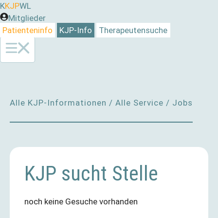
Zum
K
KJP
WL
Inhalt
Mitglieder
springen
Patienteninfo
KJP-Info
Therapeutensuche
Alle KJP-Informationen
/
Alle Service
/
Jobs
KJP sucht Stelle
noch keine Gesuche vorhanden