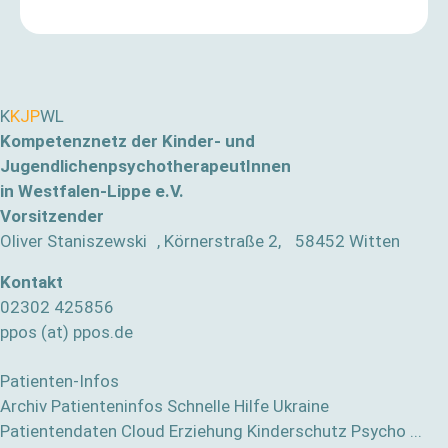
K
KJP
WL
Kompetenznetz der Kinder- und
JugendlichenpsychotherapeutInnen
in Westfalen-Lippe e.V.
Vorsitzender
Oliver Staniszewski , Körnerstraße 2, 58452 Witten
Kontakt
02302 425856
ppos (at) ppos.de
Patienten-Infos
Archiv Patienteninfos
Schnelle Hilfe
Ukraine
Patientendaten Cloud
Erziehung
Kinderschutz
Psycho ...