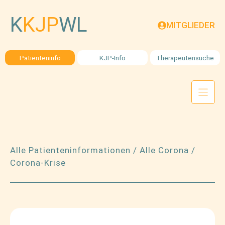
Zum
Inhalt
K
KJP
WL
MITGLIEDER
springen
Patienteninfo
KJP-Info
Therapeutensuche
Alle Patienteninformationen
/
Alle Corona
/
Corona-Krise