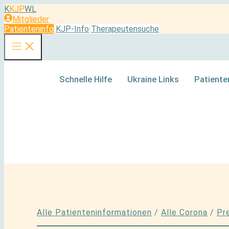
Zum
K
KJP
WL
Inhalt
Mitglieder
springen
Patienteninfo
KJP-Info
Therapeutensuche
Schnelle Hilfe
Ukraine Links
Patiente
Alle Patienteninformationen
/
Alle Corona
/
Pr