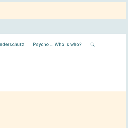
inderschutz
Psycho … Who is who?
🔍