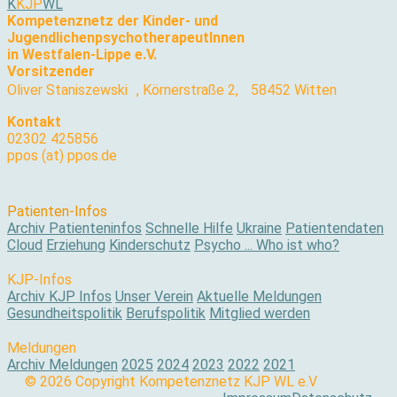
K
KJP
WL
Kompetenznetz der Kinder- und
JugendlichenpsychotherapeutInnen
in Westfalen-Lippe e.V.
Vorsitzender
Oliver Staniszewski , Körnerstraße 2, 58452 Witten
Kontakt
02302 425856
ppos (at) ppos.de
Patienten-Infos
Archiv Patienteninfos
Schnelle Hilfe
Ukraine
Patientendaten
Cloud
Erziehung
Kinderschutz
Psycho ... Who ist who?
KJP-Infos
Archiv KJP Infos
Unser Verein
Aktuelle Meldungen
Gesundheitspolitik
Berufspolitik
Mitglied werden
Meldungen
Archiv Meldungen
2025
2024
2023
2022
2021
© 2026 Copyright Kompetenznetz KJP WL e.V