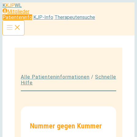
Zum
K
KJP
WL
Inhalt
Mitglieder
springen
Patienteninfo
KJP-Info
Therapeutensuche
Alle Patienteninformationen
/
Schnelle
Hilfe
Nummer gegen Kummer