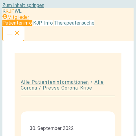
Zum Inhalt springen
K
KJP
WL
Mitglieder
Patienteninfo
KJP-Info
Therapeutensuche
Alle Patienteninformationen
/
Alle
Corona
/
Presse Corona-Krise
30. September 2022