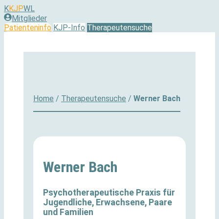
Zum
K
KJP
WL
Inhalt
Mitglieder
springen
Patienteninfo
KJP-Info
Therapeutensuche
Home
/
Therapeutensuche
/
Werner Bach
Werner Bach
Psychotherapeutische Praxis für
Jugendliche, Erwachsene, Paare
und Familien