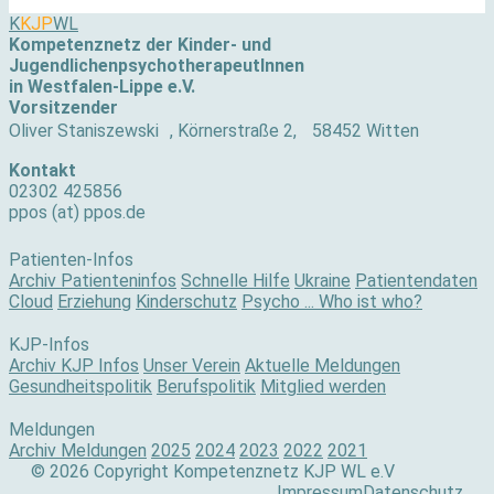
K
KJP
WL
Kompetenznetz der Kinder- und
JugendlichenpsychotherapeutInnen
in Westfalen-Lippe e.V.
Vorsitzender
Oliver Staniszewski , Körnerstraße 2, 58452 Witten
Kontakt
02302 425856
ppos (at) ppos.de
Patienten-Infos
Archiv Patienteninfos
Schnelle Hilfe
Ukraine
Patientendaten
Cloud
Erziehung
Kinderschutz
Psycho ... Who ist who?
KJP-Infos
Archiv KJP Infos
Unser Verein
Aktuelle Meldungen
Gesundheitspolitik
Berufspolitik
Mitglied werden
Meldungen
Archiv Meldungen
2025
2024
2023
2022
2021
© 2026 Copyright Kompetenznetz KJP WL e.V
Impressum
Datenschutz