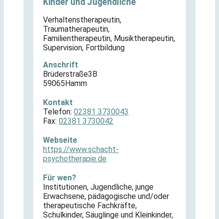
Kinder und Jugendliche
Verhaltenstherapeutin,
Traumatherapeutin,
Familientherapeutin, Musiktherapeutin,
Supervision, Fortbildung
Anschrift
Brüderstraße
3B
59065
Hamm
Kontakt
Telefon:
02381 3730043
Fax:
02381 3730042
Webseite
https://www.schacht-
psychotherapie.de
Für wen?
Institutionen
,
Jugendliche
,
junge
Erwachsene
,
pädagogische und/oder
therapeutische Fachkräfte
,
Schulkinder
,
Säuglinge und Kleinkinder
,