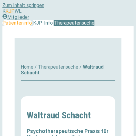
Zum Inhalt springen
K
KJP
WL
Mitglieder
Patienteninfo
KJP-Info
Therapeutensuche
Home
/
Therapeutensuche
/
Waltraud
Schacht
Waltraud Schacht
Psychotherapeutische Praxis für