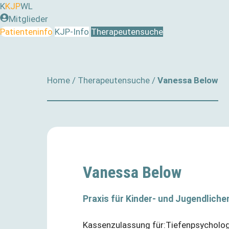
Zum
K
KJP
WL
Inhalt
Mitglieder
springen
Patienteninfo
KJP-Info
Therapeutensuche
Home
/
Therapeutensuche
/
Vanessa Below
Vanessa Below
Praxis für Kinder- und Jugendlich
Kassenzulassung für:Tiefenpsycholog