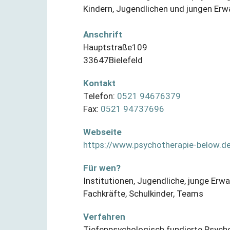
Kindern, Jugendlichen und jungen Erw
Anschrift
Hauptstraße
109
33647
Bielefeld
Kontakt
Telefon:
0521 94676379
Fax:
0521 94737696
Webseite
https://www.psychotherapie-below.d
Für wen?
Institutionen
,
Jugendliche
,
junge Erw
Fachkräfte
,
Schulkinder
,
Teams
Verfahren
Tiefenpsychologisch fundierte Psych