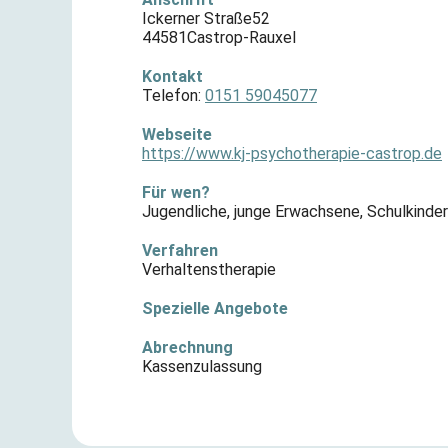
Ickerner Straße
52
44581
Castrop-Rauxel
Kontakt
Telefon:
0151 59045077
Webseite
https://www.kj-psychotherapie-castrop.de
Für wen?
Jugendliche
,
junge Erwachsene
,
Schulkinder
Verfahren
Verhaltenstherapie
Spezielle Angebote
Abrechnung
Kassenzulassung