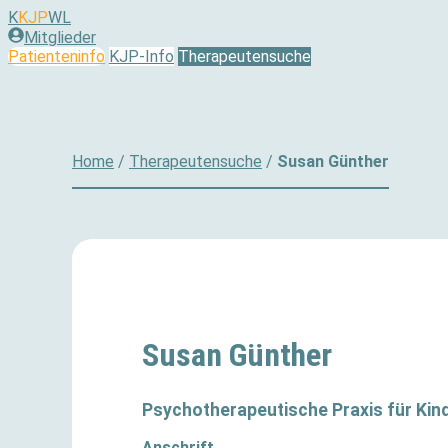
Zum
K
KJP
WL
Inhalt
Mitglieder
springen
Patienteninfo
KJP-Info
Therapeutensuche
Home
/
Therapeutensuche
/
Susan Günther
Susan Günther
Psychotherapeutische Praxis für Kin
Anschrift