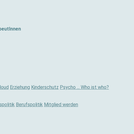
peutInnen
loud
Erziehung
Kinderschutz
Psycho ... Who ist who?
politik
Berufspolitik
Mitglied werden