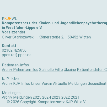
K
KJP
WL
Kompetenznetz der Kinder- und Jugendlichenpsychothera
in Westfalen-Lippe e.V.
Vorsitzender
Oliver Staniszewski , Körnerstraße 2, 58452 Witten
Kontakt
02302 425856
ppos (at) ppos.de
Patienten-Infos
Archiv Patienteninfos
Schnelle Hilfe
Ukraine
Patientendaten C
KJP-Infos
Archiv KJP Infos
Unser Verein
Aktuelle Meldungen
Gesundheits
Meldungen
Archiv Meldungen
2025
2024
2023
2022
2021
© 2026 Copyright Kompetenznetz KJP WL e.V