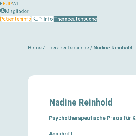
Zum
K
KJP
WL
Inhalt
Mitglieder
springen
Patienteninfo
KJP-Info
Therapeutensuche
Home
/
Therapeutensuche
/
Nadine Reinhold
Nadine Reinhold
Psychotherapeutische Praxis für K
Anschrift