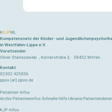
K
KJP
WL
Kompetenznetz der Kinder- und Jugendlichenpsychoth
in Westfalen-Lippe e.V.
Vorsitzender
Oliver Staniszewski , Körnerstraße 2, 58452 Witten
Kontakt
02302 425856
ppos (at) ppos.de
Patienten-Infos
Archiv Patienteninfos
Schnelle Hilfe
Ukraine
Patientendate
KJP-Infos