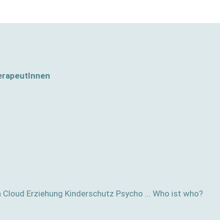
erapeutInnen
n Cloud
Erziehung
Kinderschutz
Psycho ... Who ist who?