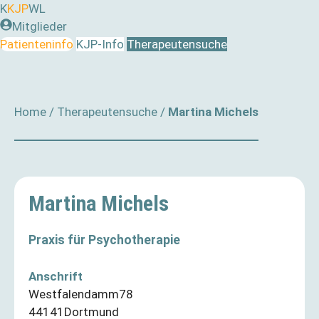
Zum
K
KJP
WL
Inhalt
Mitglieder
springen
Patienteninfo
KJP-Info
Therapeutensuche
Home
/
Therapeutensuche
/
Martina Michels
Martina Michels
Praxis für Psychotherapie
Anschrift
Westfalendamm
78
44141
Dortmund