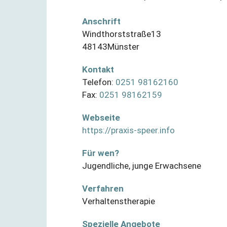
Anschrift
Windthorststraße
13
48143
Münster
Kontakt
Telefon:
0251 98162160
Fax:
0251 98162159
Webseite
https://praxis-speer.info
Für wen?
Jugendliche
,
junge Erwachsene
Verfahren
Verhaltenstherapie
Spezielle Angebote