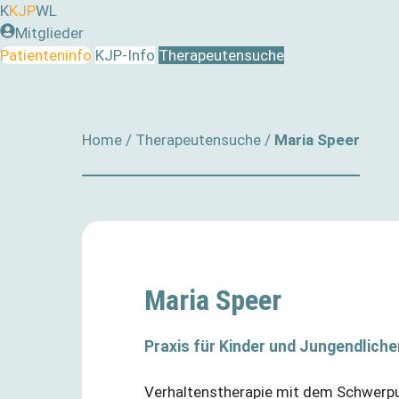
Zum
K
KJP
WL
Inhalt
Mitglieder
springen
Patienteninfo
KJP-Info
Therapeutensuche
Home
/
Therapeutensuche
/
Maria Speer
Maria Speer
Praxis für Kinder und Jungendlic
Verhaltenstherapie mit dem Schwerp