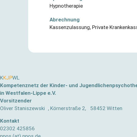
Hypnotherapie
Abrechnung
Kassenzulassung
,
Private Krankenkas
K
KJP
WL
Kompetenznetz der Kinder- und Jugendlichenpsychoth
in Westfalen-Lippe e.V.
Vorsitzender
Oliver Staniszewski , Körnerstraße 2, 58452 Witten
Kontakt
02302 425856
ppos (at) ppos.de