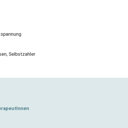
tspannung
sen
,
Selbstzahler
erapeutInnen