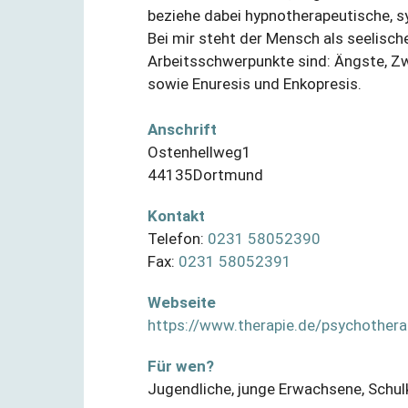
beziehe dabei hypnotherapeutische, s
Bei mir steht der Mensch als seelische
Arbeitsschwerpunkte sind: Ängste, Z
sowie Enuresis und Enkopresis.
Anschrift
Ostenhellweg
1
44135
Dortmund
Kontakt
Telefon:
0231 58052390
Fax:
0231 58052391
Webseite
https://www.therapie.de/psychother
Für wen?
Jugendliche
,
junge Erwachsene
,
Schul