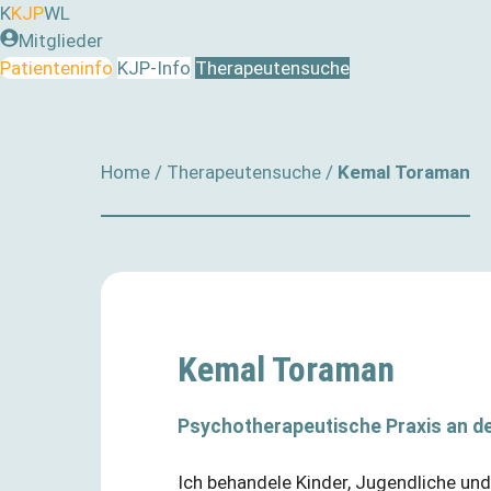
Zum
K
KJP
WL
Inhalt
Mitglieder
springen
Patienteninfo
KJP-Info
Therapeutensuche
Home
/
Therapeutensuche
/
Kemal Toraman
Kemal Toraman
Psychotherapeutische Praxis an de
Ich behandele Kinder, Jugendliche und