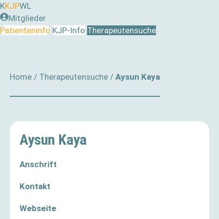
Zum
K
KJP
WL
Inhalt
Mitglieder
springen
Patienteninfo
KJP-Info
Therapeutensuche
Home
/
Therapeutensuche
/
Aysun Kaya
Aysun Kaya
Anschrift
Kontakt
Webseite