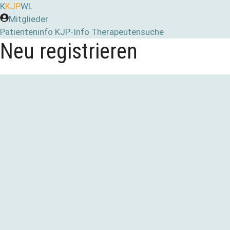
Zum
K
KJP
WL
Inhalt
Mitglieder
springen
Patienteninfo
KJP-Info
Therapeutensuche
Neu registrieren